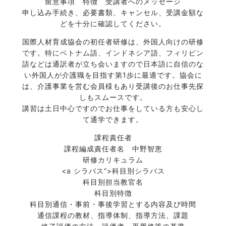
留意事項 特徴 受講者へのメッセージ
申し込み手続き、必要書類、キャンセル、受講金額な
どを十分に確認してください。
国際人材育成協会の初任者研修は、外国人向けの研修
です。特にベトナム語、インドネシア語、フィリピン
語などは通訳者が立ち会いますので日本語に自信のな
い外国人が介護職を目指す第1歩に最適です。協会に
は、介護事業を営む会員様もあり受講後のお仕事先探
しもスムースです。
講習は土日中心ですのでお仕事をしている方も安心し
て通学できます。
課程責任者
課程編成責任者名 中野智恵
研修カリキュラム
<a
シラバス”>科目別シラバス
科目別担当教官名
科目別特徴
科目別通信・事前・事後学習とする内容及び時間
通信課程の教材、指導体制、指導方法、課題