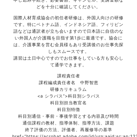
どを十分に確認してください。
国際人材育成協会の初任者研修は、外国人向けの研修
です。特にベトナム語、インドネシア語、フィリピン
語などは通訳者が立ち会いますので日本語に自信のな
い外国人が介護職を目指す第1歩に最適です。協会に
は、介護事業を営む会員様もあり受講後のお仕事先探
しもスムースです。
講習は土日中心ですのでお仕事をしている方も安心し
て通学できます。
課程責任者
課程編成責任者名 中野智恵
研修カリキュラム
<a
シラバス”>科目別シラバス
科目別担当教官名
科目別特徴
科目別通信・事前・事後学習とする内容及び時間
通信課程の教材、指導体制、指導方法、課題
終了評価の方法、評価者、再履修等の基準
href=”https://acrobat.adobe.com/id/urn:aaid:sc:ap:1