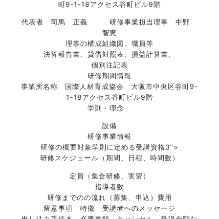
町9-1-18アクセス谷町ビル9階
代表者 司馬 正義 研修事業担当理事 中野
智恵
理事の構成組織図、職員等
決算報告書、貸借対照表、損益計算書、
個別注記表
研修期間情報
事業所名称 国際人材育成協会 大阪市中央区谷町9-
1-18アクセス谷町ビル9階
学則・理念
設備
研修事業情報
研修の概要
対象学則に定める受講資格
3″>
研修スケジュール（期間、日程、時間数）
定員（集合研修、実習）
指導者数
研修までのの流れ（募集、申込）費用
留意事項 特徴 受講者へのメッセージ
申し込み手続き、必要書類、キャンセル、受講金額な